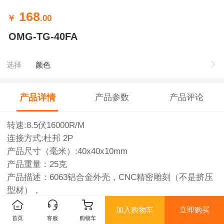
168
￥
.00
OMG-TG-40FA
选择
颜色
产品详情
产品参数
产品评论
转速:8.5伏16000R/M
连接方式:杜邦 2P
产品尺寸（毫米）:40x40x10mm
产品重量：25克
产品描述：6063铝合金外壳，CNC精密雕刻（不是挤压
型材），
定制高速风扇电机，二氧工艺，适用于120A竞赛级
加入购物车
立即购买
ESC。
首页
客服
购物车