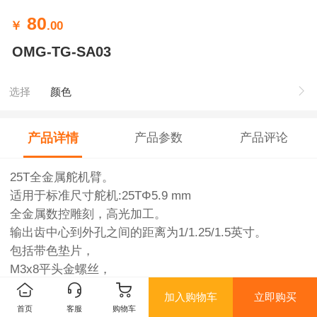
80
￥
.00
OMG-TG-SA03
选择
颜色
产品详情
产品参数
产品评论
25T全金属舵机臂。
适用于标准尺寸舵机:25TΦ5.9 mm
全金属数控雕刻，高光加工。
输出齿中心到外孔之间的距离为1/1.25/1.5英寸。
包括带色垫片，
M3x8平头金螺丝，
M2.5x7金螺丝。
加入购物车
立即购买
产品净重:5g
首页
客服
购物车